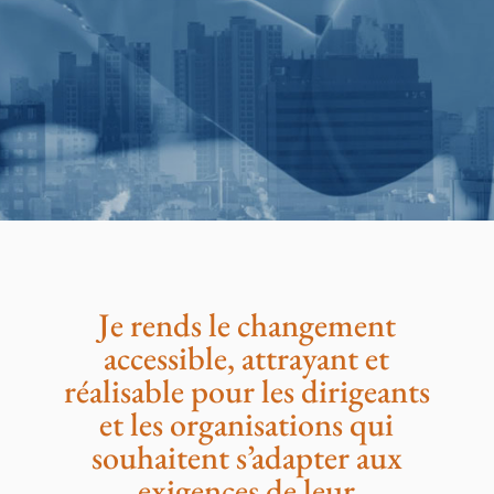
Je rends le changement
accessible, attrayant et
réalisable pour les dirigeants
et les organisations qui
souhaitent s’adapter aux
exigences de leur